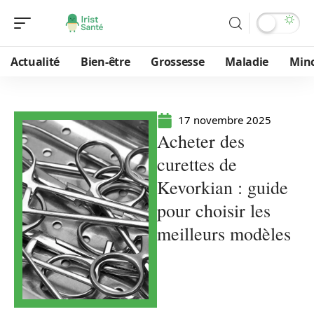
Actualité
Bien-être
Grossesse
Maladie
Min
17 novembre 2025
Acheter des
curettes de
Kevorkian : guide
pour choisir les
meilleurs modèles