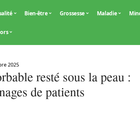
alité
Bien-être
Grossesse
Maladie
Min
iors
bre 2025
orbable resté sous la peau :
nages de patients