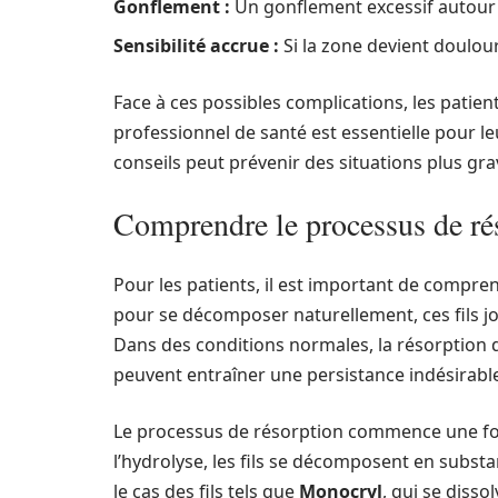
Gonflement :
Un gonflement excessif autour d
Sensibilité accrue :
Si la zone devient doulou
Face à ces possibles complications, les patie
professionnel de santé est essentielle pour l
conseils peut prévenir des situations plus g
Comprendre le processus de rés
Pour les patients, il est important de compr
pour se décomposer naturellement, ces fils jou
Dans des conditions normales, la résorption d
peuvent entraîner une persistance indésirabl
Le processus de résorption commence une fois q
l’hydrolyse, les fils se décomposent en subst
le cas des fils tels que
Monocryl
, qui se diss