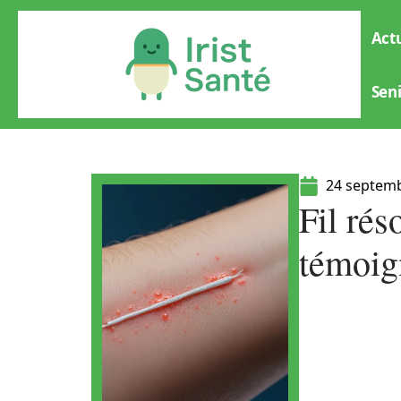
Actu
Sen
24 septem
Fil rés
témoig