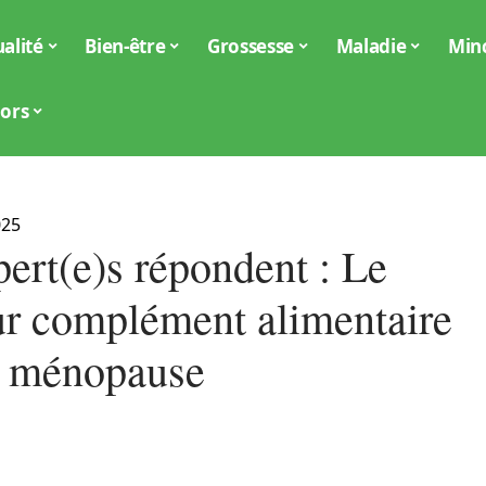
alité
Bien-être
Grossesse
Maladie
Min
iors
025
ert(e)s répondent : Le
ur complément alimentaire
a ménopause