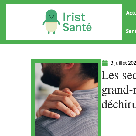
Actu
Sen
3 juillet 20
Les se
grand-m
déchir