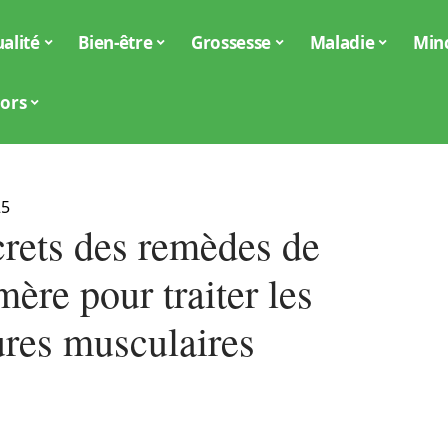
alité
Bien-être
Grossesse
Maladie
Min
iors
25
crets des remèdes de
ère pour traiter les
ures musculaires