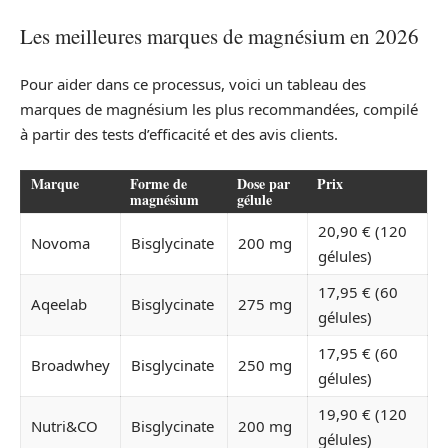
Les meilleures marques de magnésium en 2026
Pour aider dans ce processus, voici un tableau des
marques de magnésium les plus recommandées, compilé
à partir des tests d’efficacité et des avis clients.
Marque
Forme de
Dose par
Prix
magnésium
gélule
20,90 € (120
Novoma
Bisglycinate
200 mg
gélules)
17,95 € (60
Aqeelab
Bisglycinate
275 mg
gélules)
17,95 € (60
Broadwhey
Bisglycinate
250 mg
gélules)
19,90 € (120
Nutri&CO
Bisglycinate
200 mg
gélules)