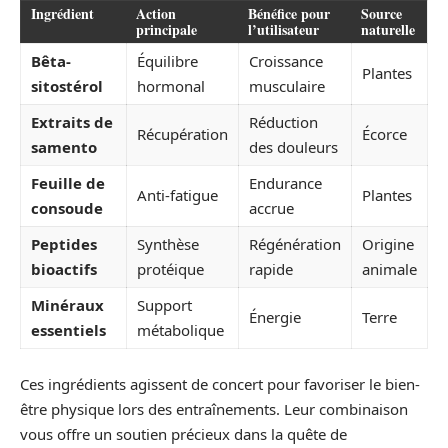
Ingrédient
Action
Bénéfice pour
Source
principale
l’utilisateur
naturelle
Bêta-
Équilibre
Croissance
Plantes
sitostérol
hormonal
musculaire
Extraits de
Réduction
Récupération
Écorce
samento
des douleurs
Feuille de
Endurance
Anti-fatigue
Plantes
consoude
accrue
Peptides
Synthèse
Régénération
Origine
bioactifs
protéique
rapide
animale
Minéraux
Support
Énergie
Terre
essentiels
métabolique
Ces ingrédients agissent de concert pour favoriser le bien-
être physique lors des entraînements. Leur combinaison
vous offre un soutien précieux dans la quête de