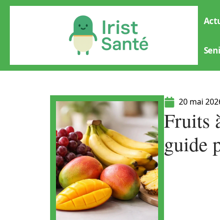
Actu
Sen
20 mai 202
Fruits 
guide p