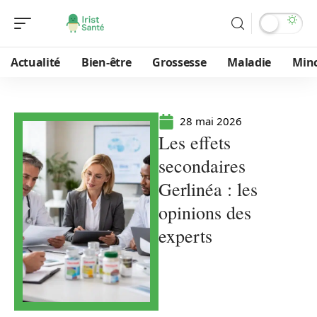
Actualité
Bien-être
Grossesse
Maladie
Min
28 mai 2026
Les effets
secondaires
Gerlinéa : les
opinions des
experts